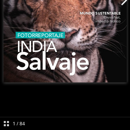
1
/
84